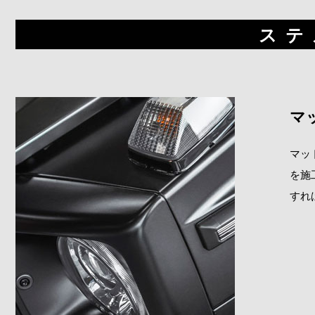
ステ
マ
マッ
を施
すれ