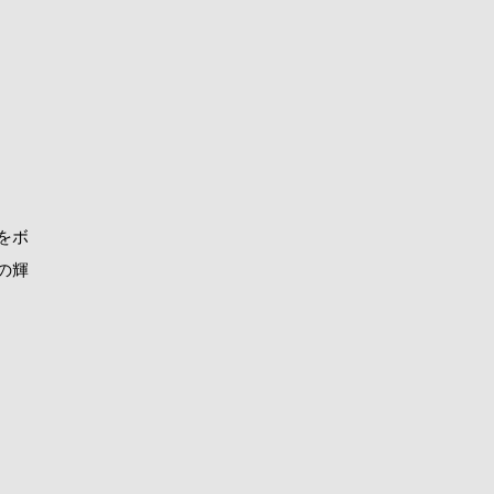
をボ
の輝