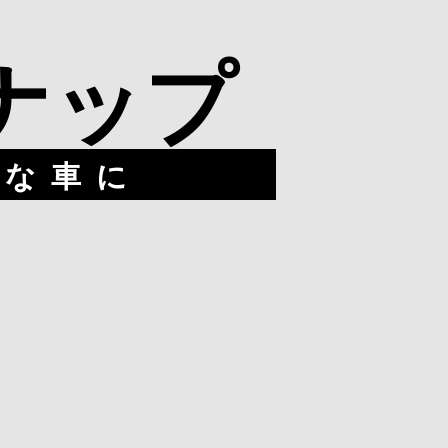
ナ
ッ
プ
ュな車に